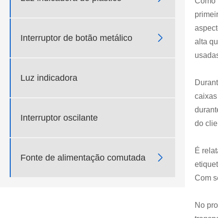
Como f
primei
aspect

Interruptor de botão metálico
alta q
usadas
Luz indicadora
Durant
caixas
durant
Interruptor oscilante
do clie
É rela

Fonte de alimentação comutada
etique
Com se
No pro