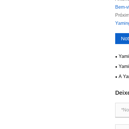
Bem-vi
Próxim
Yaming
Not
Yamin
Compon
Yamin
dentro
desemp
A Yam
Deix