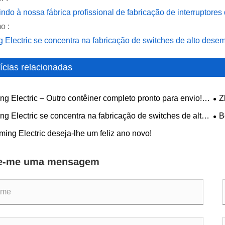
ndo à nossa fábrica profissional de fabricação de interruptore
o :
 Electric se concentra na fabricação de switches de alto dese
ícias relacionadas
g Electric – Outro contêiner completo pronto para envio!
Z
entes de controle confiáveis, sempre em estoque, sempre
20
g Electric se concentra na fabricação de switches de alto
B
 do prazo
enho e em soluções industriais globais
int
ing Electric deseja-lhe um feliz ano novo!
e-me uma mensagem