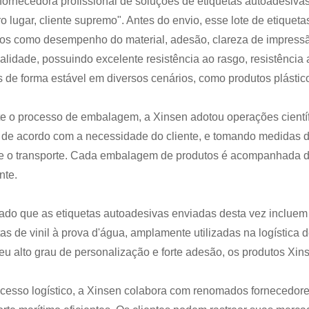
ornecedora profissional de soluções de etiquetas autoadesiva
ro lugar, cliente supremo". Antes do envio, esse lote de etique
os como desempenho do material, adesão, clareza de impressão 
ualidade, possuindo excelente resistência ao rasgo, resistência
 de forma estável em diversos cenários, como produtos plástic
e o processo de embalagem, a Xinsen adotou operações científ
 de acordo com a necessidade do cliente, e tomando medidas de
e o transporte. Cada embalagem de produtos é acompanhada de
nte.
tado que as etiquetas autoadesivas enviadas desta vez incluem 
tas de vinil à prova d'água, amplamente utilizadas na logística 
u alto grau de personalização e forte adesão, os produtos Xin
cesso logístico, a Xinsen colabora com renomados fornecedores