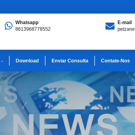
Whatsapp
E-mail
8613968778552
petzan
Download
Enviar Consulta
Contate-Nos