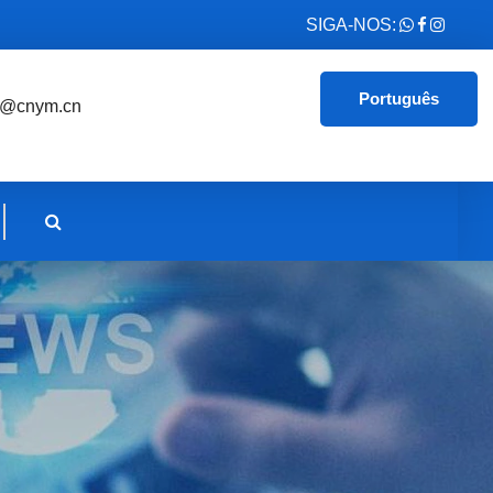
SIGA-NOS:
Português
e@cnym.cn