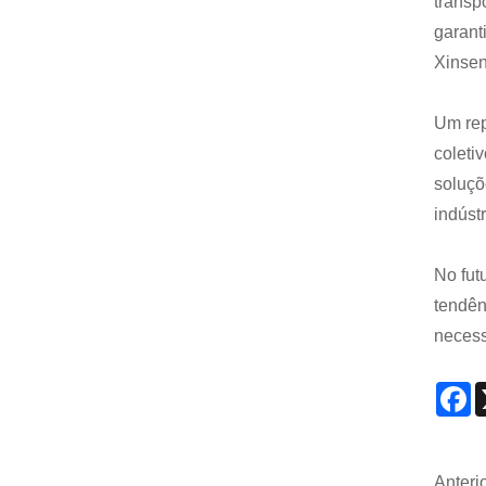
transp
garant
Xinsen
Um rep
coleti
soluçõ
indústr
No fut
tendên
necess
F
Anterio