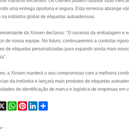
orte marítimo eficientes. Os clientes podem rastrear suas mer
indo uma entrega oportuna e segura. Esta remessa abrange vári
 na indústria global de etiquetas autoadesivas.
resentante da Xinsen declarou: "O sucesso da embalagem e en
vos de nossa equipe. No futuro, continuaremos a controlar rigor
es de etiquetas personalizadas para expandir ainda mais nosso
ia".
uro, a Xinsen manterá o seu compromisso com a melhoria contín
cias da indústria e lançará mais produtos de etiquetas autoade
idades de identificação de marca e logística de empresas em v
acebook
X
WhatsApp
Pinterest
LinkedIn
Share
r :