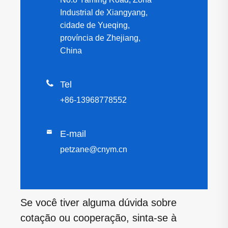
Industrial de Xiangyang,
cidade de Yueqing,
província de Zhejiang,
China

Tel
+86-13968778552

E-mail
petzane@cnym.cn
Se você tiver alguma dúvida sobre
cotação ou cooperação, sinta-se à