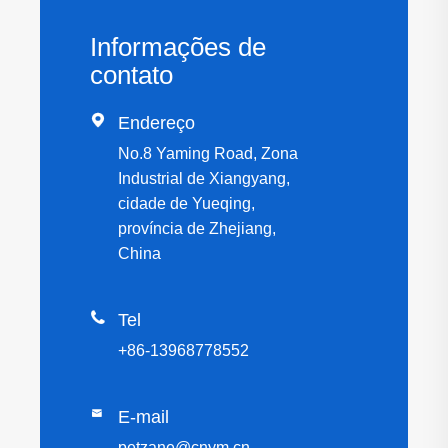
Informações de
contato

Endereço
No.8 Yaming Road, Zona
Industrial de Xiangyang,
cidade de Yueqing,
província de Zhejiang,
China

Tel
+86-13968778552

E-mail
petzane@cnym.cn